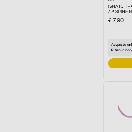
CAVI
ISNATCH -
/ 2 SPINE 
NERO/BIA
€ 7,90
Acquisto onl
Ritiro in neg