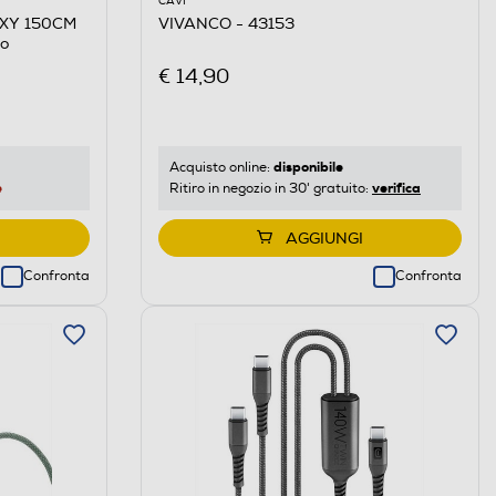
CAVI
EXY 150CM
VIVANCO - 43153
o
€ 14,90
disponibile
Acquisto online:
e
verifica
Ritiro in negozio in 30' gratuito:
AGGIUNGI
Confronta
Confronta