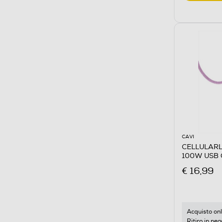
CAVI
CELLULARL
100W USB 
€ 16,99
Acquisto onl
Ritiro in neg