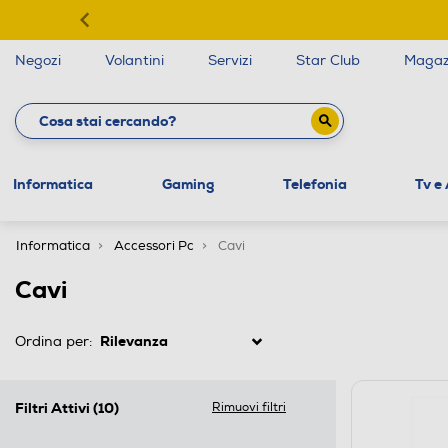
Negozi
Volantini
Servizi
Star Club
Magaz
Informatica
Gaming
Telefonia
Tv e
Informatica
Accessori Pc
Cavi
Cavi
Ordina per:
Filtri Attivi
(10)
Rimuovi filtri