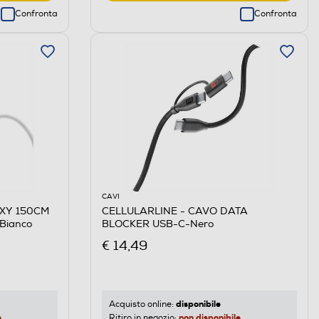
Confronta
Confronta
CAVI
EXY 150CM
CELLULARLINE - CAVO DATA
Bianco
BLOCKER USB-C-Nero
€ 14,49
disponibile
Acquisto online:
e
non disponibile
Ritiro in negozio: