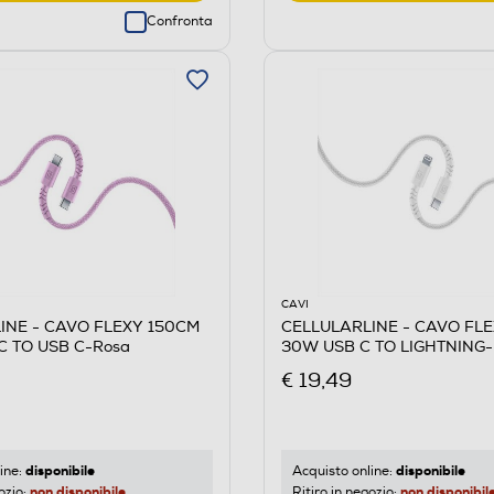
Confronta
CAVI
INE - CAVO FLEXY 150CM
CELLULARLINE - CAVO FL
C TO USB C-Rosa
30W USB C TO LIGHTNING-
€ 19,49
disponibile
disponibile
ine:
Acquisto online:
non disponibile
non disponibil
ozio:
Ritiro in negozio: