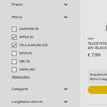
Prezzo
Marca
AAAMAZE (6)
Filtra per Marca: AAAMAZE
APPLE (2)
CAVI
selected Filtro applicato per Marca: APPLE
TELESYSTE
CELLULARLINE (23)
12V-BLACK
selected Filtro applicato per Marca: CELLULARLINE
EKON (5)
€ 7,99
Filtra per Marca: EKON
GBC (5)
Filtra per Marca: GBC
HAMA (40)
Filtra per Marca: HAMA
Acquisto onl
Mostra altro
Ritiro in neg
Categoria
Lunghezza cavo-m