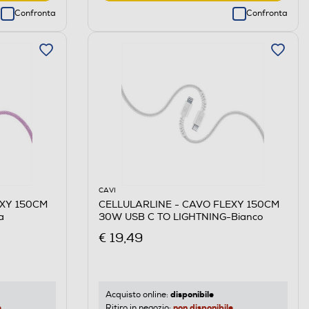
Confronta
Confronta
CAVI
EXY 150CM
CELLULARLINE - CAVO FLEXY 150CM
a
30W USB C TO LIGHTNING-Bianco
€ 19,49
disponibile
Acquisto online:
e
non disponibile
Ritiro in negozio: