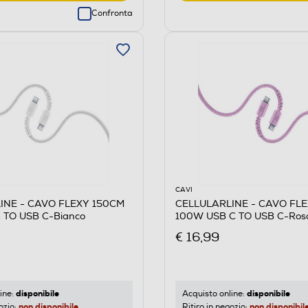
Confronta
CAVI
INE - CAVO FLEXY 150CM
CELLULARLINE - CAVO FL
 TO USB C-Bianco
100W USB C TO USB C-Ros
€ 16,99
disponibile
disponibile
ine:
Acquisto online:
non disponibile
non disponibil
ozio:
Ritiro in negozio: