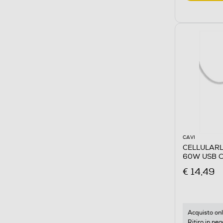
CAVI
CELLULARL
60W USB C
€ 14,49
Acquisto onl
Ritiro in neg