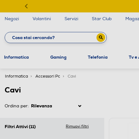
Negozi
Volantini
Servizi
Star Club
Magaz
Informatica
Gaming
Telefonia
Tv e
Informatica
Accessori Pc
Cavi
Cavi
Ordina per:
Filtri Attivi
(11)
Rimuovi filtri