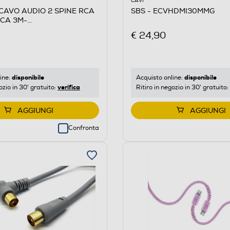
CAVI
 CAVO AUDIO 2 SPINE RCA
SBS - ECVHDMI30MMG
RCA 3M-
NCO/ROSSO
€ 24,90
disponibile
disponibile
ine:
Acquisto online:
verifica
ozio in 30' gratuito:
Ritiro in negozio in 30' gratuito:
AGGIUNGI
AGGIUNGI
Confronta