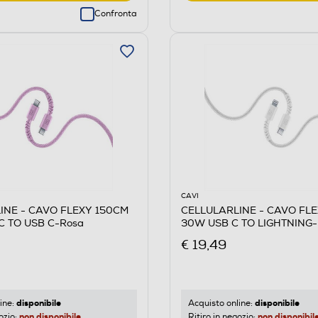
Confronta
CAVI
INE - CAVO FLEXY 150CM
CELLULARLINE - CAVO FL
C TO USB C-Rosa
30W USB C TO LIGHTNING-
€ 19,49
disponibile
disponibile
ine:
Acquisto online:
non disponibile
non disponibil
ozio:
Ritiro in negozio: