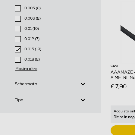
0.005 (2)
Filtra per Lunghezza cavo-m: 0.005
0.006 (2)
Filtra per Lunghezza cavo-m: 0.006
0.01 (10)
Filtra per Lunghezza cavo-m: 0.01
0.012 (7)
Filtra per Lunghezza cavo-m: 0.012
0.015 (19)
selected Filtro applicato per Lunghezza cavo-m: 0.01
0.018 (2)
Filtra per Lunghezza cavo-m: 0.018
CAVI
Mostra altro
AAAMAZE -
2 METRI-Ne
Schermato
€ 7,90
Tipo
Acquisto onl
Ritiro in neg