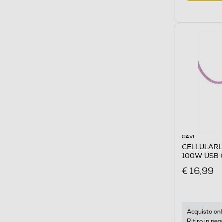
CAVI
CELLULARL
100W USB 
€ 16,99
Acquisto onl
Ritiro in neg