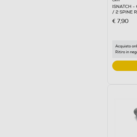
CAVI
ISNATCH -
/ 2 SPINE 
NERO/BIA
€ 7,90
Acquisto onl
Ritiro in neg