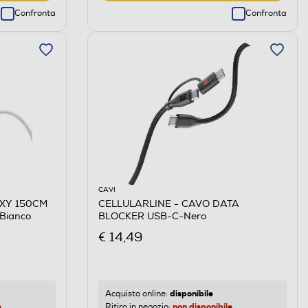
Confronta
Confronta
CAVI
EXY 150CM
CELLULARLINE - CAVO DATA
Bianco
BLOCKER USB-C-Nero
€ 14,49
disponibile
Acquisto online:
e
non disponibile
Ritiro in negozio: