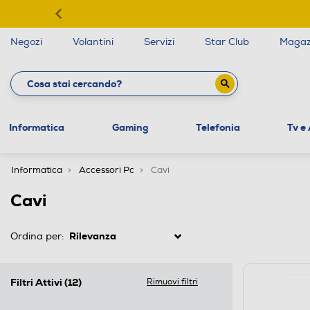
Negozi
Volantini
Servizi
Star Club
Magaz
Informatica
Gaming
Telefonia
Tv e
Informatica
Accessori Pc
Cavi
Cavi
Ordina per:
Filtri Attivi
(12)
Rimuovi filtri