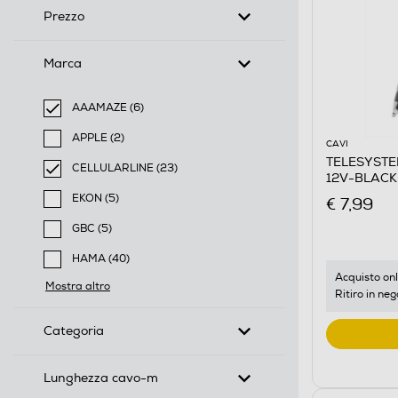
Prezzo
Marca
AAAMAZE (6)
selected Filtro applicato per Marca: AAAMAZE
APPLE (2)
CAVI
Filtra per Marca: APPLE
TELESYSTE
CELLULARLINE (23)
12V-BLACK
selected Filtro applicato per Marca: CELLULARLINE
EKON (5)
€ 7,99
Filtra per Marca: EKON
GBC (5)
Filtra per Marca: GBC
HAMA (40)
Filtra per Marca: HAMA
Acquisto onl
Mostra altro
Ritiro in neg
Categoria
Lunghezza cavo-m