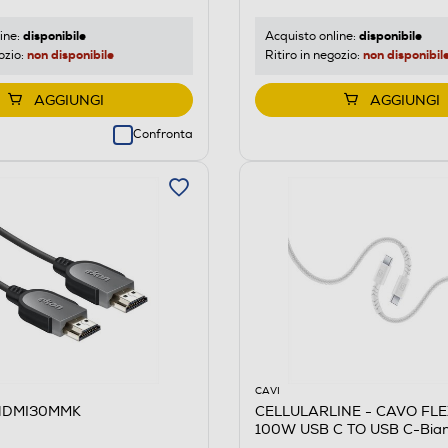
disponibile
disponibile
ine:
Acquisto online:
non disponibile
non disponibil
ozio:
Ritiro in negozio:
AGGIUNGI
AGGIUNGI
Confronta
CAVI
HDMI30MMK
CELLULARLINE - CAVO FL
100W USB C TO USB C-Bia