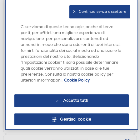
X   Continua senza accettare
Ci serviamo di queste tecnologie, anche di terze
parti, per offrirti una migliore esperienza di
navigazione, per personalizzare contenuti ed
annunci in modo che siano aderenti ai tuoi interessi,
fornirti funzionalità dei social media ed analizzare le
prestazioni del nostro sito. Selezionando
CAVI
“Impostazioni cookie” ti sarà possibile determinare
CELLULARLINE - FLEXFORCE CAVO SILICONATO
quali cookie verranno utilizzati in base alle tue
TELATO USB-C TO USB-C-Bianco
preferenze. Consulta la nostra cookie policy per
€ 16,99
ulteriori informazioni.
Cookie Policy
disponibile
Acquisto online:
verifica
Ritiro in negozio in 30' gratuito:
Accetta tutti
AGGIUNGI
Gestisci cookie
Confronta