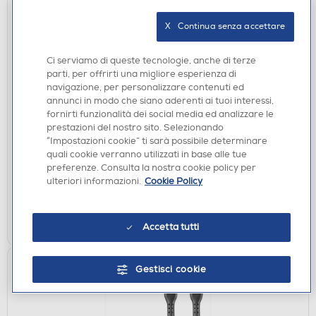
X   Continua senza accettare
Ci serviamo di queste tecnologie, anche di terze
CAVI
parti, per offrirti una migliore esperienza di
navigazione, per personalizzare contenuti ed
CELLULARLINE - Cavo 5A da USB-C a USB-C da
annunci in modo che siano aderenti ai tuoi interessi,
200 cm-Nero
fornirti funzionalità dei social media ed analizzare le
€ 16,99
prestazioni del nostro sito. Selezionando
“Impostazioni cookie” ti sarà possibile determinare
quali cookie verranno utilizzati in base alle tue
disponibile
Acquisto online:
preferenze. Consulta la nostra cookie policy per
non disponibile
Ritiro in negozio:
ulteriori informazioni.
Cookie Policy
AGGIUNGI
Accetta tutti
Confronta
Gestisci cookie