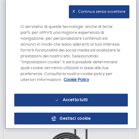
X   Continua senza accettare
CAVI
CELLULARLINE - 44071 VIVANCO-Cavo
Ci serviamo di queste tecnologie, anche di terze
collegamento F 5,0M BIANCO
parti, per offrirti una migliore esperienza di
navigazione, per personalizzare contenuti ed
€ 7,90
annunci in modo che siano aderenti ai tuoi interessi,
fornirti funzionalità dei social media ed analizzare le
disponibile
Acquisto online:
prestazioni del nostro sito. Selezionando
“Impostazioni cookie” ti sarà possibile determinare
verifica
Ritiro in negozio in 30' gratuito:
quali cookie verranno utilizzati in base alle tue
preferenze. Consulta la nostra cookie policy per
AGGIUNGI
ulteriori informazioni.
Cookie Policy
Confronta
Accetta tutti
Gestisci cookie