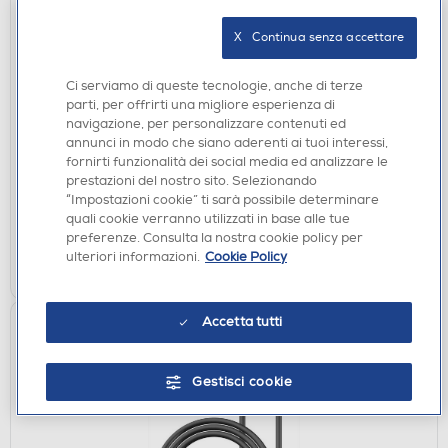
X   Continua senza accettare
CAVI
CELLULARLINE - Cavo 5A da USB-C a USB-C da
Ci serviamo di queste tecnologie, anche di terze
200 cm-Nero
parti, per offrirti una migliore esperienza di
navigazione, per personalizzare contenuti ed
€ 16,99
annunci in modo che siano aderenti ai tuoi interessi,
fornirti funzionalità dei social media ed analizzare le
disponibile
Acquisto online:
prestazioni del nostro sito. Selezionando
non disponibile
Ritiro in negozio:
“Impostazioni cookie” ti sarà possibile determinare
quali cookie verranno utilizzati in base alle tue
preferenze. Consulta la nostra cookie policy per
AGGIUNGI
ulteriori informazioni.
Cookie Policy
Confronta
Accetta tutti
Gestisci cookie