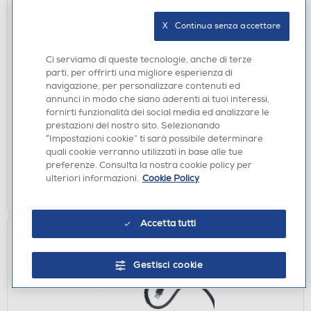
X   Continua senza accettare
CAVI
CELLULARLINE - 44050 VIVANCO-Cavo SAT con
Ci serviamo di queste tecnologie, anche di terze
spina 10M
parti, per offrirti una migliore esperienza di
navigazione, per personalizzare contenuti ed
€ 13,90
annunci in modo che siano aderenti ai tuoi interessi,
fornirti funzionalità dei social media ed analizzare le
disponibile
Acquisto online:
prestazioni del nostro sito. Selezionando
“Impostazioni cookie” ti sarà possibile determinare
verifica
Ritiro in negozio in 30' gratuito:
quali cookie verranno utilizzati in base alle tue
preferenze. Consulta la nostra cookie policy per
AGGIUNGI
ulteriori informazioni.
Cookie Policy
Confronta
Accetta tutti
Gestisci cookie