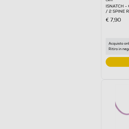
CAVI
ISNATCH -
/ 2 SPINE 
NERO/BIA
€ 7,90
Acquisto onl
Ritiro in neg