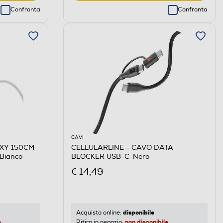
Confronta
Confronta
CAVI
EXY 150CM
CELLULARLINE - CAVO DATA
Bianco
BLOCKER USB-C-Nero
€ 14,49
disponibile
Acquisto online:
e
non disponibile
Ritiro in negozio: