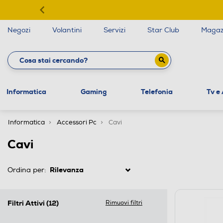
Negozi
Volantini
Servizi
Star Club
Magaz
Informatica
Gaming
Telefonia
Tv e
Informatica
Accessori Pc
Cavi
Cavi
Ordina per:
Filtri Attivi
(12)
Rimuovi filtri