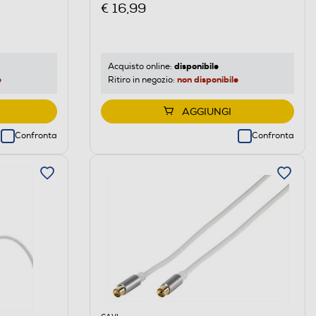
€ 16,99
disponibile
Acquisto online:
e
non disponibile
Ritiro in negozio:
AGGIUNGI
Confronta
Confronta