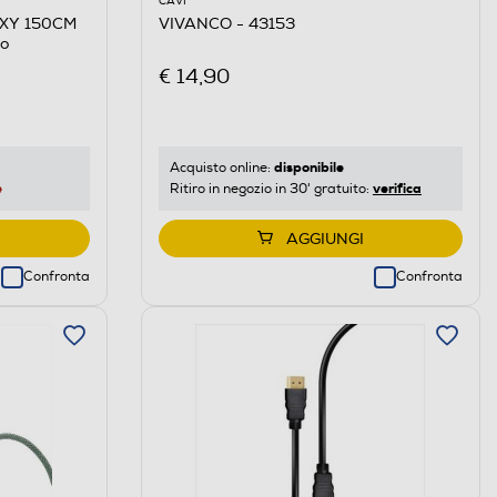
CAVI
EXY 150CM
VIVANCO - 43153
o
€ 14,90
disponibile
Acquisto online:
e
verifica
Ritiro in negozio in 30' gratuito:
AGGIUNGI
Confronta
Confronta