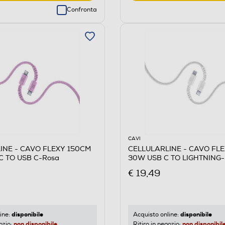
Confronta
CAVI
INE - CAVO FLEXY 150CM
CELLULARLINE - CAVO FL
C TO USB C-Rosa
30W USB C TO LIGHTNING-
€ 19,49
disponibile
disponibile
ine:
Acquisto online:
non disponibile
non disponibil
ozio:
Ritiro in negozio: