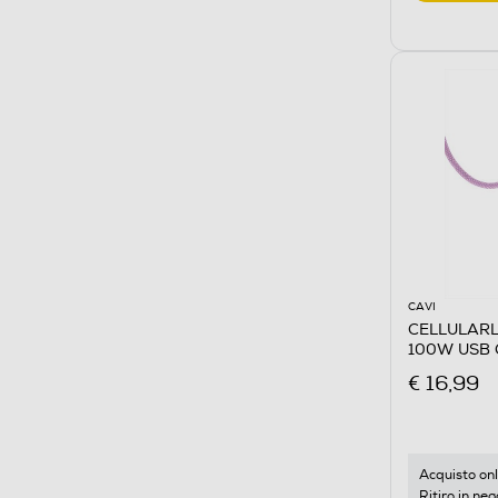
CAVI
CELLULARL
100W USB 
€ 16,99
Acquisto onl
Ritiro in neg