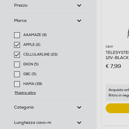
Prezzo
Marca
AAAMAZE (9)
Filtra per Marca: AAAMAZE
APPLE (2)
CAVI
selected Filtro applicato per Marca: APPLE
TELESYSTE
CELLULARLINE (23)
12V-BLACK
selected Filtro applicato per Marca: CELLULARLINE
EKON (5)
€ 7,99
Filtra per Marca: EKON
GBC (5)
Filtra per Marca: GBC
HAMA (39)
Filtra per Marca: HAMA
Acquisto onl
Mostra altro
Ritiro in neg
Categoria
Lunghezza cavo-m