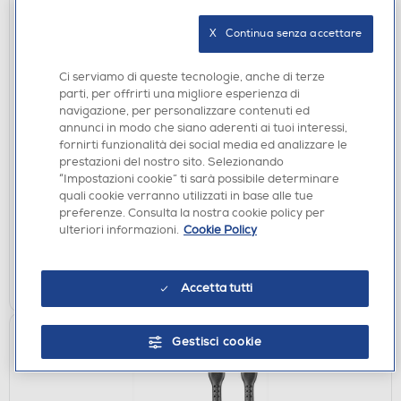
X   Continua senza accettare
Ci serviamo di queste tecnologie, anche di terze
CAVI
parti, per offrirti una migliore esperienza di
navigazione, per personalizzare contenuti ed
CELLULARLINE - Cavo 5A da USB-C a USB-C da
annunci in modo che siano aderenti ai tuoi interessi,
200 cm-Nero
fornirti funzionalità dei social media ed analizzare le
€ 16,99
prestazioni del nostro sito. Selezionando
“Impostazioni cookie” ti sarà possibile determinare
quali cookie verranno utilizzati in base alle tue
disponibile
Acquisto online:
preferenze. Consulta la nostra cookie policy per
non disponibile
Ritiro in negozio:
ulteriori informazioni.
Cookie Policy
AGGIUNGI
Accetta tutti
Confronta
Gestisci cookie