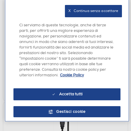
X   Continua senza accettare
Ci serviamo di queste tecnologie, anche di terze
CAVI
parti, per offrirti una migliore esperienza di
CELLULARLINE - USB CABLE 5A - USB-C TO USB-
navigazione, per personalizzare contenuti ed
C-Black
annunci in modo che siano aderenti ai tuoi interessi,
fornirti funzionalità dei social media ed analizzare le
€ 19,90
prestazioni del nostro sito. Selezionando
“Impostazioni cookie” ti sarà possibile determinare
disponibile
Acquisto online:
quali cookie verranno utilizzati in base alle tue
preferenze. Consulta la nostra cookie policy per
verifica
Ritiro in negozio in 30' gratuito:
ulteriori informazioni.
Cookie Policy
AGGIUNGI
Confronta
Accetta tutti
Gestisci cookie