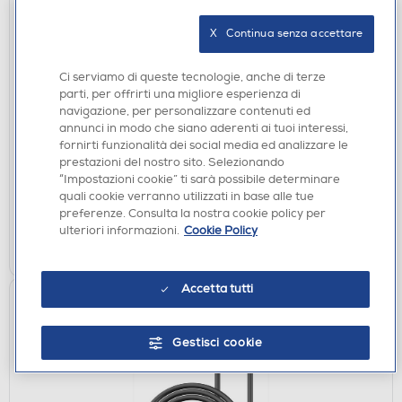
X   Continua senza accettare
CAVI
CELLULARLINE - Cavo 5A da USB-C a USB-C da
Ci serviamo di queste tecnologie, anche di terze
200 cm-Nero
parti, per offrirti una migliore esperienza di
navigazione, per personalizzare contenuti ed
€ 16,99
annunci in modo che siano aderenti ai tuoi interessi,
fornirti funzionalità dei social media ed analizzare le
disponibile
Acquisto online:
prestazioni del nostro sito. Selezionando
“Impostazioni cookie” ti sarà possibile determinare
non disponibile
Ritiro in negozio:
quali cookie verranno utilizzati in base alle tue
preferenze. Consulta la nostra cookie policy per
AGGIUNGI
ulteriori informazioni.
Cookie Policy
Confronta
Accetta tutti
Gestisci cookie