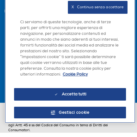
X   Continua senza accettare
INVIA
Ci serviamo di queste tecnologie, anche di terze
parti, per offrirti una migliore esperienza di
navigazione, per personalizzare contenuti ed
Seguici sui social
annunci in modo che siano aderenti ai tuoi interessi,
fornirti funzionalità dei social media ed analizzare le
prestazioni del nostro sito. Selezionando
“Impostazioni cookie” ti sarà possibile determinare
quali cookie verranno utilizzati in base alle tue
Scarica la nostra app
preferenze. Consulta la nostra cookie policy per
ulteriori informazioni.
Cookie Policy
Accetta tutti
Euronics Italia SpA. Sede legale Via Montefeltro, 6/a 20156 Milano
Gestisci cookie
Partita Iva, Codice Fiscale e iscrizione CCIAA Milano Monza Brianza Lodi
n. 13337170156. Codice intermediario SDI: HHBD9AK. Vendite soggette
agli Artt. 45 e ss del Codice del Consumo in tema di Diritti dei
Consumatori.