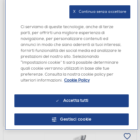
X   Continua senza accettare
Ci serviamo di queste tecnologie, anche di terze
parti, per offrirti una migliore esperienza di
navigazione, per personalizzare contenuti ed
annunci in modo che siano aderenti ai tuoi interessi,
fornirti funzionalità dei social media ed analizzare le
prestazioni del nostro sito. Selezionando
CAVI
“Impostazioni cookie” ti sarà possibile determinare
AAAMAZE - CAV0 UHD HDMI 3MT FLAT
quali cookie verranno utilizzati in base alle tue
€ 19,90
preferenze. Consulta la nostra cookie policy per
ulteriori informazioni.
Cookie Policy
disponibile
Acquisto online:
verifica
Ritiro in negozio in 30' gratuito:
Accetta tutti
AGGIUNGI
Gestisci cookie
Confronta