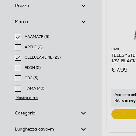
Prezzo
Marca
AAAMAZE (6)
selected Filtro applicato per Marca: AAAMAZE
APPLE (2)
CAVI
Filtra per Marca: APPLE
TELESYSTE
CELLULARLINE (23)
12V-BLACK
selected Filtro applicato per Marca: CELLULARLINE
EKON (5)
€ 7,99
Filtra per Marca: EKON
GBC (5)
Filtra per Marca: GBC
HAMA (40)
Filtra per Marca: HAMA
Acquisto onl
Mostra altro
Ritiro in neg
Categoria
Lunghezza cavo-m