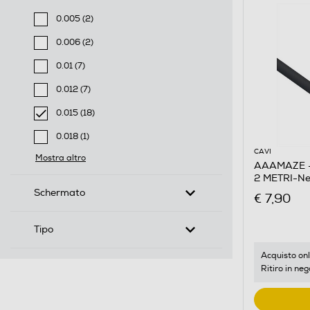
0.005 (2)
Filtra per Lunghezza cavo-m: 0.005
0.006 (2)
Filtra per Lunghezza cavo-m: 0.006
0.01 (7)
Filtra per Lunghezza cavo-m: 0.01
0.012 (7)
Filtra per Lunghezza cavo-m: 0.012
0.015 (18)
selected Filtro applicato per Lunghezza cavo-m: 0.01
0.018 (1)
Filtra per Lunghezza cavo-m: 0.018
CAVI
Mostra altro
AAAMAZE -
2 METRI-Ne
Schermato
€ 7,90
Tipo
Acquisto onl
Ritiro in neg