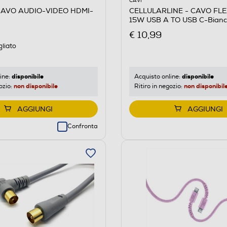
CAVI
CAVO AUDIO-VIDEO HDMI-
CELLULARLINE - CAVO FL
15W USB A TO USB C-Bianc
€ 10,99
gliato
disponibile
disponibile
ine:
Acquisto online:
non disponibile
non disponibil
ozio:
Ritiro in negozio:
AGGIUNGI
AGGIUNGI
Confronta