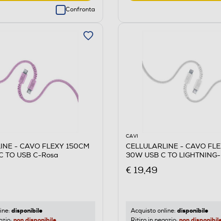
Confronta
CAVI
INE - CAVO FLEXY 150CM
CELLULARLINE - CAVO FL
C TO USB C-Rosa
30W USB C TO LIGHTNING-
€ 19,49
disponibile
disponibile
ine:
Acquisto online:
non disponibile
non disponibil
ozio:
Ritiro in negozio: