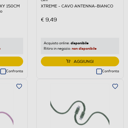
CAVI
EXY 150CM
XTREME - CAVO ANTENNA-BIANCO
o
€ 9,49
disponibile
Acquisto online:
e
non disponibile
Ritiro in negozio:
AGGIUNGI
Confronta
Confronta