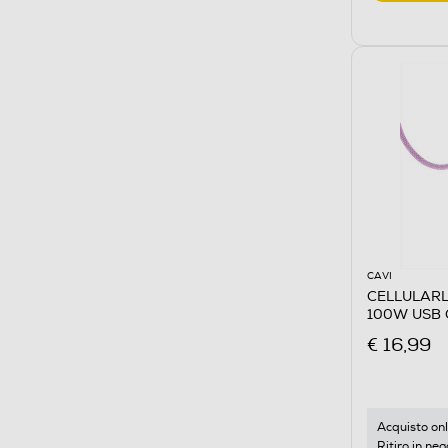
CAVI
CELLULARL
100W USB 
€ 16,99
Acquisto onl
Ritiro in neg