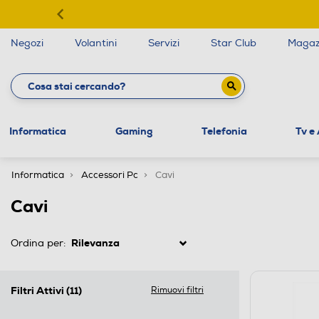
Negozi
Volantini
Servizi
Star Club
Magaz
Informatica
Gaming
Telefonia
Tv e
Informatica
Accessori Pc
Cavi
Cavi
Ordina per:
Filtri Attivi
(11)
Rimuovi filtri