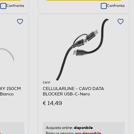
Confronta
Confronta
CAVI
EXY 150CM
CELLULARLINE - CAVO DATA
Bianco
BLOCKER USB-C-Nero
€ 14,49
disponibile
Acquisto online:
e
non disponibile
Ritiro in negozio: