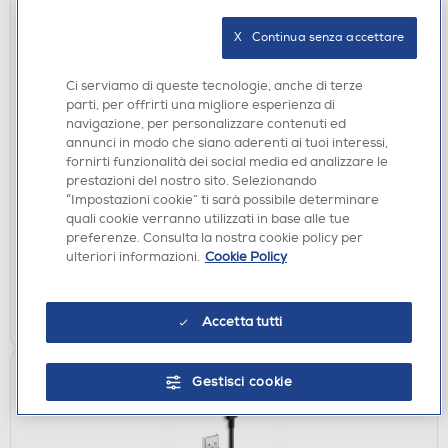
X   Continua senza accettare
Ci serviamo di queste tecnologie, anche di terze
parti, per offrirti una migliore esperienza di
CAVI
navigazione, per personalizzare contenuti ed
annunci in modo che siano aderenti ai tuoi interessi,
EKON - ECITUSB30ABMMK-Nero
fornirti funzionalità dei social media ed analizzare le
€ 9,90
prestazioni del nostro sito. Selezionando
“Impostazioni cookie” ti sarà possibile determinare
quali cookie verranno utilizzati in base alle tue
disponibile
Acquisto online:
preferenze. Consulta la nostra cookie policy per
verifica
Ritiro in negozio in 30' gratuito:
ulteriori informazioni.
Cookie Policy
AGGIUNGI
Accetta tutti
Confronta
Gestisci cookie