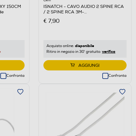
CAVI
EXY 150CM
ISNATCH - CAVO AUDIO 2 SPINE RCA
de
/ 2 SPINE RCA 3M-
NERO/BIANCO/ROSSO
€ 7,90
disponibile
Acquisto online:
e
verifica
Ritiro in negozio in 30' gratuito:
AGGIUNGI
Confronta
Confronta