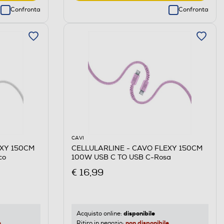
Confronta
Confronta
CAVI
EXY 150CM
CELLULARLINE - CAVO FLEXY 150CM
co
100W USB C TO USB C-Rosa
€ 16,99
disponibile
Acquisto online:
e
non disponibile
Ritiro in negozio: