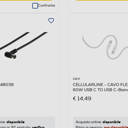
Confronta
CAVI
 48039
CELLULARLINE - CAVO FL
60W USB C TO USB C-Bian
€ 14,49
disponibile
disponibile
ine:
Acquisto online:
verifica
non disponibil
ozio in 30' gratuito:
Ritiro in negozio: