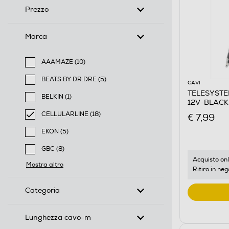
Prezzo
Marca
AAAMAZE (10)
Filtra per Marca: AAAMAZE
BEATS BY DR.DRE (5)
CAVI
Filtra per Marca: BEATS BY DR.DRE
TELESYSTE
BELKIN (1)
12V-BLACK
Filtra per Marca: BELKIN
CELLULARLINE (18)
€ 7,99
selected Filtro applicato per Marca: CELLULARLINE
EKON (5)
Filtra per Marca: EKON
GBC (8)
Filtra per Marca: GBC
Acquisto onl
Mostra altro
Ritiro in neg
Categoria
Lunghezza cavo-m