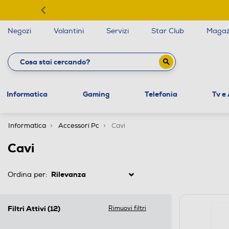
Negozi
Volantini
Servizi
Star Club
Magaz
Informatica
Gaming
Telefonia
Tv e
Informatica
Accessori Pc
Cavi
Cavi
Ordina per:
Filtri Attivi
(12)
Rimuovi filtri