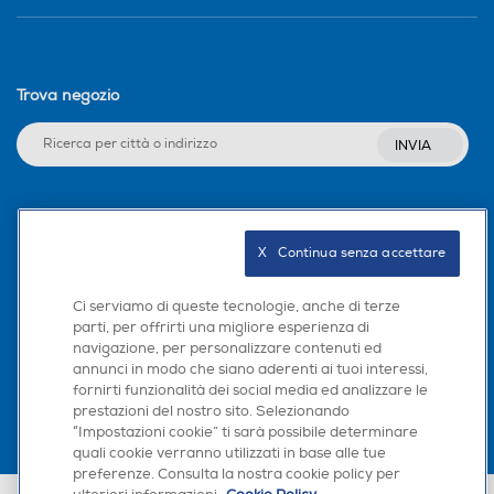
Trova negozio
INVIA
Seguici sui social
X   Continua senza accettare
Ci serviamo di queste tecnologie, anche di terze
parti, per offrirti una migliore esperienza di
Scarica la nostra app
navigazione, per personalizzare contenuti ed
annunci in modo che siano aderenti ai tuoi interessi,
fornirti funzionalità dei social media ed analizzare le
prestazioni del nostro sito. Selezionando
“Impostazioni cookie” ti sarà possibile determinare
quali cookie verranno utilizzati in base alle tue
preferenze. Consulta la nostra cookie policy per