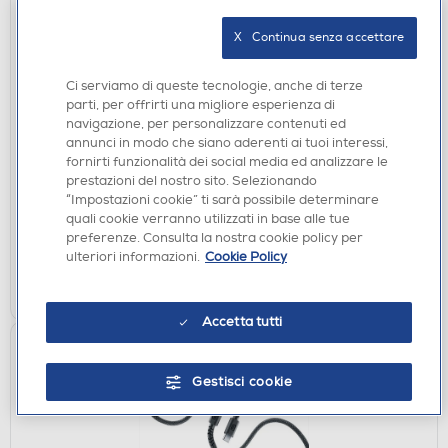
X   Continua senza accettare
Ci serviamo di queste tecnologie, anche di terze
CAVI
parti, per offrirti una migliore esperienza di
RIDEM - Cavo audio/video RDMCL73
navigazione, per personalizzare contenuti ed
annunci in modo che siano aderenti ai tuoi interessi,
€ 10,90
fornirti funzionalità dei social media ed analizzare le
prestazioni del nostro sito. Selezionando
disponibile
Acquisto online:
“Impostazioni cookie” ti sarà possibile determinare
verifica
Ritiro in negozio in 30' gratuito:
quali cookie verranno utilizzati in base alle tue
preferenze. Consulta la nostra cookie policy per
ulteriori informazioni.
Cookie Policy
AGGIUNGI
Confronta
Accetta tutti
Gestisci cookie