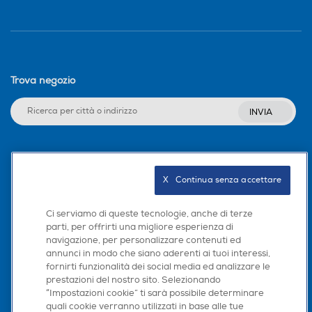
Trova negozio
INVIA
Seguici sui social
X   Continua senza accettare
Ci serviamo di queste tecnologie, anche di terze
parti, per offrirti una migliore esperienza di
Scarica la nostra app
navigazione, per personalizzare contenuti ed
annunci in modo che siano aderenti ai tuoi interessi,
fornirti funzionalità dei social media ed analizzare le
prestazioni del nostro sito. Selezionando
“Impostazioni cookie” ti sarà possibile determinare
quali cookie verranno utilizzati in base alle tue