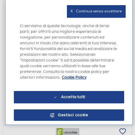
X   Continua senza accettare
Ci serviamo di queste tecnologie, anche di terze
parti, per offrirti una migliore esperienza di
navigazione, per personalizzare contenuti ed
annunci in modo che siano aderenti ai tuoi interessi,
fornirti funzionalità dei social media ed analizzare le
CAVI
prestazioni del nostro sito. Selezionando
CELLULARLINE - CAVO FLEXY 150CM 100W USB C
“Impostazioni cookie” ti sarà possibile determinare
TO USB C-Nero
quali cookie verranno utilizzati in base alle tue
€ 16,99
preferenze. Consulta la nostra cookie policy per
ulteriori informazioni.
Cookie Policy
disponibile
Acquisto online:
verifica
Ritiro in negozio in 30' gratuito:
Accetta tutti
AGGIUNGI
Gestisci cookie
Confronta