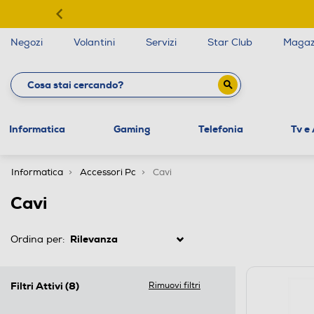
Negozi
Volantini
Servizi
Star Club
Magaz
Informatica
Gaming
Telefonia
Tv e
Informatica
Accessori Pc
Cavi
Cavi
Ordina per:
Filtri Attivi
(8)
Rimuovi filtri