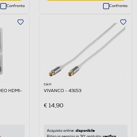
Confronta
Confronta
CAVI
DEO HDMI-
VIVANCO - 43153
€ 14,90
disponibile
Acquisto online:
e
verifica
Ritiro in negozio in 30' gratuito: