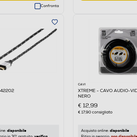
Confronta
CAVI
 42202
XTREME - CAVO AUDIO-VI
NERO
€ 12,99
€ 17,90
consigliato
disponibile
disponibile
ine:
Acquisto online:
verifica
non disponibil
ozio in 30' gratuito:
Ritiro in negozio: