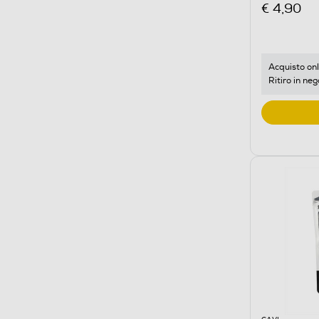
€ 4,90
Acquisto onl
Ritiro in neg