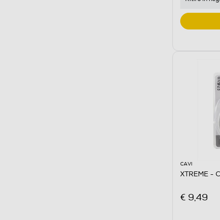
CAVI
XTREME -
€ 9,49