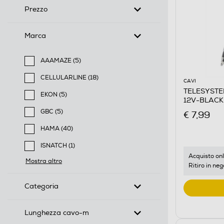
Prezzo
Marca
AAAMAZE (5)
Filtra per Marca: AAAMAZE
CELLULARLINE (18)
CAVI
Filtra per Marca: CELLULARLINE
TELESYSTE
EKON (5)
12V-BLACK
Filtra per Marca: EKON
GBC (5)
€ 7,99
Filtra per Marca: GBC
HAMA (40)
Filtra per Marca: HAMA
ISNATCH (1)
Filtra per Marca: ISNATCH
Acquisto onl
Mostra altro
Ritiro in neg
Categoria
Lunghezza cavo-m