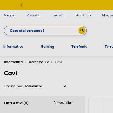
Negozi
Volantini
Servizi
Star Club
Magaz
Informatica
Gaming
Telefonia
Tv e
Informatica
Accessori Pc
Cavi
Cavi
Ordina per:
Filtri Attivi
(8)
Rimuovi filtri