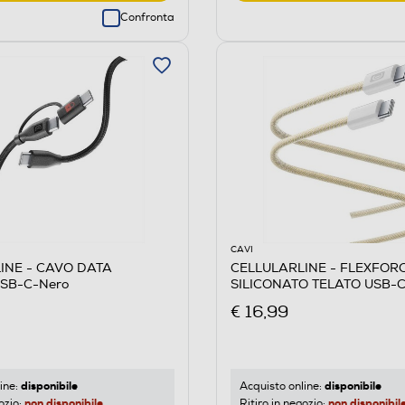
Confronta
CAVI
INE - CAVO DATA
CELLULARLINE - FLEXFOR
SB-C-Nero
SILICONATO TELATO USB-C
Giallo
€ 16,99
disponibile
disponibile
ine:
Acquisto online:
non disponibile
non disponibil
ozio:
Ritiro in negozio: