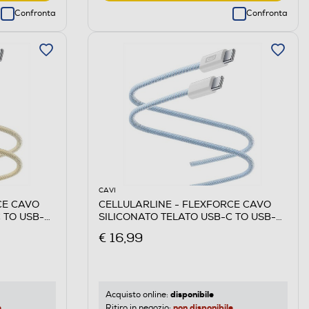
Confronta
Confronta
CAVI
CE CAVO
CELLULARLINE - FLEXFORCE CAVO
 TO USB-C-
SILICONATO TELATO USB-C TO USB-C-
Blu
€ 16,99
disponibile
Acquisto online:
e
non disponibile
Ritiro in negozio: