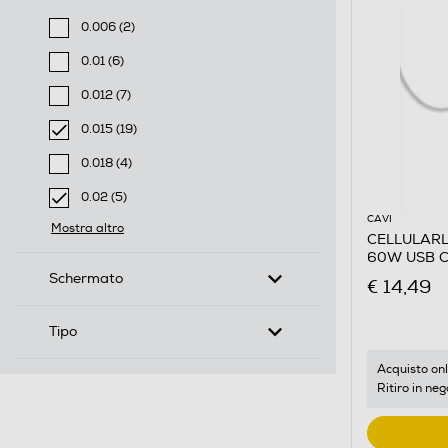
0.006 (2)
Filtra per Lunghezza cavo-m: 0.006
0.01 (6)
Filtra per Lunghezza cavo-m: 0.01
0.012 (7)
Filtra per Lunghezza cavo-m: 0.012
0.015 (19)
selected Filtro applicato per Lunghezza cavo-m: 0.01
0.018 (4)
Filtra per Lunghezza cavo-m: 0.018
0.02 (5)
selected Filtro applicato per Lunghezza cavo-m: 0.02
CAVI
Mostra altro
CELLULARL
60W USB C
Schermato
€ 14,49
Tipo
Acquisto onl
Ritiro in neg