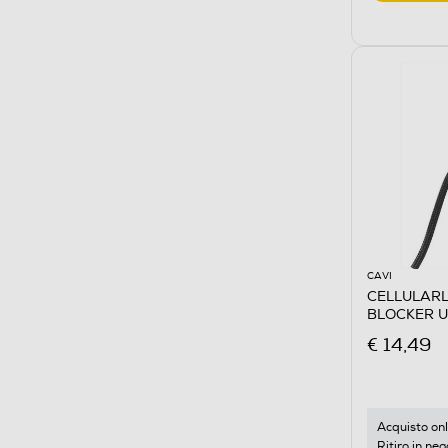
CAVI
CELLULARL
BLOCKER U
€ 14,49
Acquisto onl
Ritiro in neg