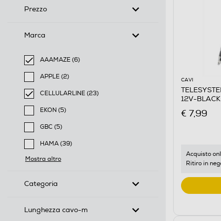
Prezzo
Marca
AAAMAZE (6)
selected Filtro applicato per Marca: AAAMAZE
APPLE (2)
CAVI
Filtra per Marca: APPLE
TELESYSTE
CELLULARLINE (23)
12V-BLACK
selected Filtro applicato per Marca: CELLULARLINE
EKON (5)
€ 7,99
Filtra per Marca: EKON
GBC (5)
Filtra per Marca: GBC
HAMA (39)
Filtra per Marca: HAMA
Acquisto onl
Mostra altro
Ritiro in neg
Categoria
Lunghezza cavo-m