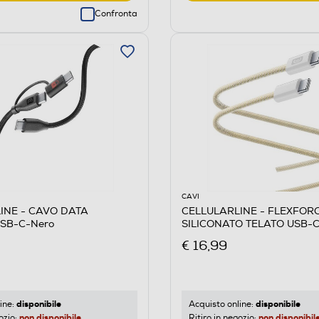
Confronta
CAVI
INE - CAVO DATA
CELLULARLINE - FLEXFOR
SB-C-Nero
SILICONATO TELATO USB-C
Giallo
€ 16,99
disponibile
disponibile
ine:
Acquisto online:
non disponibile
non disponibil
ozio:
Ritiro in negozio: