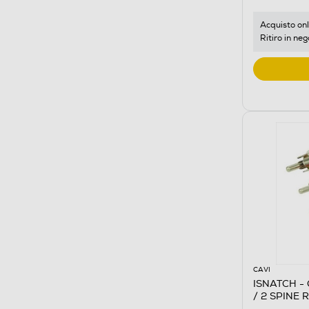
Acquisto onl
Ritiro in neg
CAVI
ISNATCH -
/ 2 SPINE 
NERO/BIA