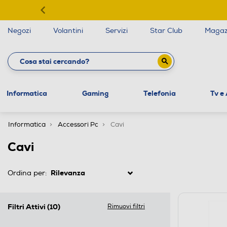
Negozi
Volantini
Servizi
Star Club
Magaz
Informatica
Gaming
Telefonia
Tv e
Informatica
Accessori Pc
Cavi
Cavi
Ordina per:
Filtri Attivi
(10)
Rimuovi filtri