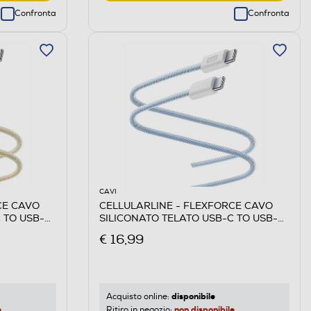
Confronta
Confronta
CAVI
CE CAVO
CELLULARLINE - FLEXFORCE CAVO
 TO USB-C-
SILICONATO TELATO USB-C TO USB-C-
Blu
€ 16,99
disponibile
Acquisto online:
e
non disponibile
Ritiro in negozio: