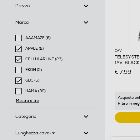
Prezzo
Marca
AAAMAZE (6)
Filtra per Marca: AAAMAZE
APPLE (2)
CAVI
selected Filtro applicato per Marca: APPLE
TELESYSTE
CELLULARLINE (23)
12V-BLACK
selected Filtro applicato per Marca: CELLULARLINE
EKON (5)
€ 7,99
Filtra per Marca: EKON
GBC (5)
selected Filtro applicato per Marca: GBC
HAMA (39)
Filtra per Marca: HAMA
Acquisto onl
Mostra altro
Ritiro in neg
Categoria
Lunghezza cavo-m