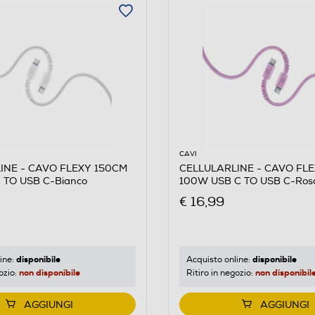
5
CAVI
INE - CAVO FLEXY 150CM
CELLULARLINE - CAVO FL
 TO USB C-Bianco
100W USB C TO USB C-Ros
€ 16,99
disponibile
disponibile
ine:
Acquisto online:
non disponibile
non disponibil
ozio:
Ritiro in negozio:
AGGIUNGI
AGGIUNGI