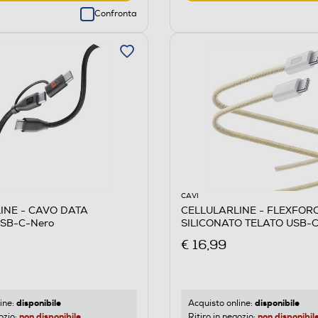
Confronta
CAVI
INE - CAVO DATA
CELLULARLINE - FLEXFOR
SB-C-Nero
SILICONATO TELATO USB-C
Giallo
€ 16,99
disponibile
disponibile
ine:
Acquisto online:
non disponibile
non disponibil
ozio:
Ritiro in negozio: