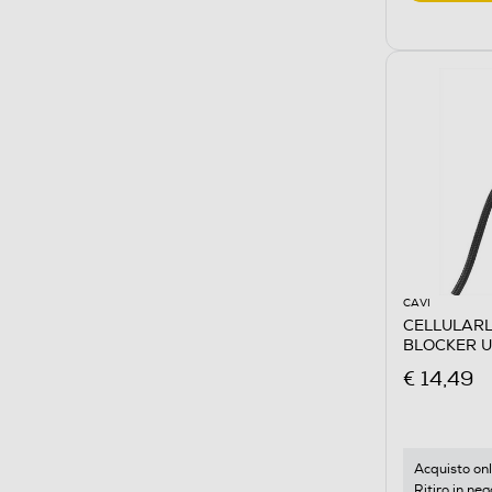
CAVI
CELLULARL
BLOCKER U
€ 14,49
Acquisto onl
Ritiro in neg