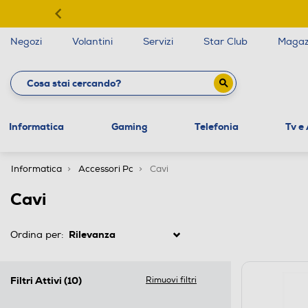
Negozi
Volantini
Servizi
Star Club
Magaz
Informatica
Gaming
Telefonia
Tv e
Informatica
Accessori Pc
Cavi
Cavi
Ordina per:
Filtri Attivi
(10)
Rimuovi filtri