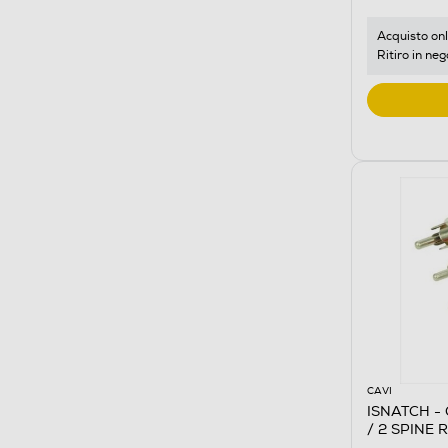
Acquisto onl
Ritiro in neg
CAVI
ISNATCH -
/ 2 SPINE 
NERO/BIA