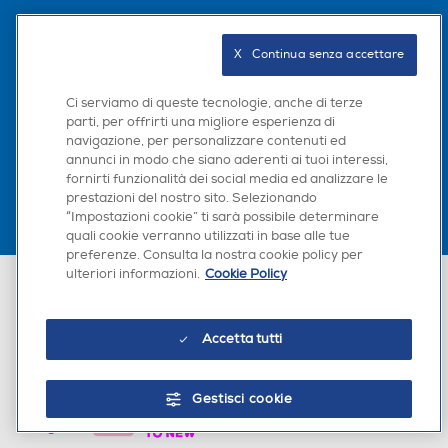
Seguici sui social
X   Continua senza accettare
Ci serviamo di queste tecnologie, anche di terze
parti, per offrirti una migliore esperienza di
Scarica la nostra app
navigazione, per personalizzare contenuti ed
annunci in modo che siano aderenti ai tuoi interessi,
fornirti funzionalità dei social media ed analizzare le
prestazioni del nostro sito. Selezionando
“Impostazioni cookie” ti sarà possibile determinare
quali cookie verranno utilizzati in base alle tue
preferenze. Consulta la nostra cookie policy per
ulteriori informazioni.
Cookie Policy
Euronics Italia SpA. Sede legale Via Montefeltro, 6/a 20156 Milano
Partita Iva, Codice Fiscale e iscrizione CCIAA Milano Monza Brianza Lodi
n. 13337170156. Codice intermediario SDI: HHBD9AK. Vendite soggette
agli Artt. 45 e ss del Codice del Consumo in tema di Diritti dei
Accetta tutti
Consumatori.
Gestisci cookie