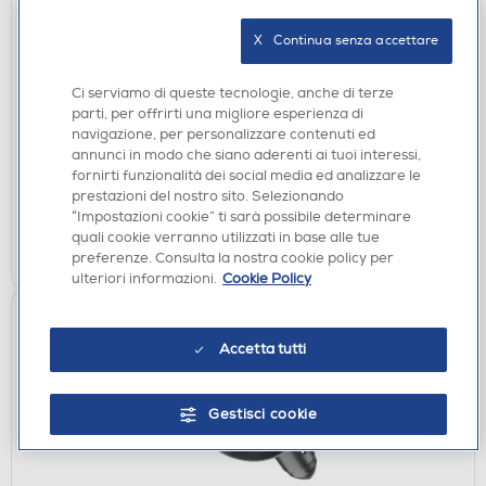
X   Continua senza accettare
VARIE INFORMATICA
TRUST - GXT289 MOVI RACING WHEEL-Black
Ci serviamo di queste tecnologie, anche di terze
€ 89,90
parti, per offrirti una migliore esperienza di
navigazione, per personalizzare contenuti ed
disponibile
Acquisto online:
annunci in modo che siano aderenti ai tuoi interessi,
verifica
Ritiro in negozio in 30' gratuito:
fornirti funzionalità dei social media ed analizzare le
prestazioni del nostro sito. Selezionando
“Impostazioni cookie” ti sarà possibile determinare
AGGIUNGI
quali cookie verranno utilizzati in base alle tue
preferenze. Consulta la nostra cookie policy per
Confronta
ulteriori informazioni.
Cookie Policy
Accetta tutti
Gestisci cookie