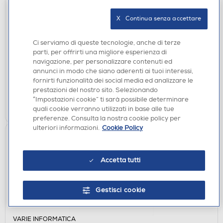
VARIE INFORMATICA
CELLULARLINE - Caricabatterie da rete
X   Continua senza accettare
MULTIPOWER GAN 65W-Nero
€ 29,99
Ci serviamo di queste tecnologie, anche di terze
parti, per offrirti una migliore esperienza di
disponibile
Acquisto online:
navigazione, per personalizzare contenuti ed
verifica
Ritiro in negozio in 30' gratuito:
annunci in modo che siano aderenti ai tuoi interessi,
fornirti funzionalità dei social media ed analizzare le
prestazioni del nostro sito. Selezionando
AGGIUNGI
“Impostazioni cookie” ti sarà possibile determinare
quali cookie verranno utilizzati in base alle tue
Confronta
preferenze. Consulta la nostra cookie policy per
ulteriori informazioni.
Cookie Policy
Accetta tutti
Gestisci cookie
VARIE INFORMATICA