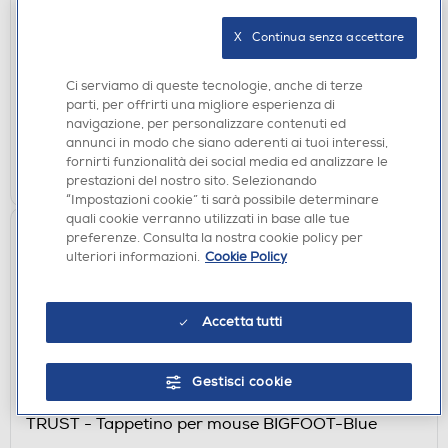
STAND-Grey
€ 24,90
X   Continua senza accettare
disponibile
Acquisto online:
Ci serviamo di queste tecnologie, anche di terze
verifica
Ritiro in negozio in 30' gratuito:
parti, per offrirti una migliore esperienza di
navigazione, per personalizzare contenuti ed
annunci in modo che siano aderenti ai tuoi interessi,
AGGIUNGI
fornirti funzionalità dei social media ed analizzare le
Confronta
prestazioni del nostro sito. Selezionando
“Impostazioni cookie” ti sarà possibile determinare
quali cookie verranno utilizzati in base alle tue
preferenze. Consulta la nostra cookie policy per
ulteriori informazioni.
Cookie Policy
Accetta tutti
Gestisci cookie
VARIE INFORMATICA
TRUST - Tappetino per mouse BIGFOOT-Blue