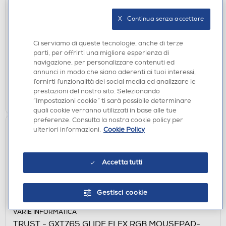
TRUST - GXT1126 AURA LAPTOP COOLING
STAND-Black/Illuminated
X   Continua senza accettare
€ 49,90
Ci serviamo di queste tecnologie, anche di terze
disponibile
Acquisto online:
parti, per offrirti una migliore esperienza di
verifica
Ritiro in negozio in 30' gratuito:
navigazione, per personalizzare contenuti ed
annunci in modo che siano aderenti ai tuoi interessi,
fornirti funzionalità dei social media ed analizzare le
AGGIUNGI
prestazioni del nostro sito. Selezionando
“Impostazioni cookie” ti sarà possibile determinare
Confronta
quali cookie verranno utilizzati in base alle tue
preferenze. Consulta la nostra cookie policy per
ulteriori informazioni.
Cookie Policy
Accetta tutti
Gestisci cookie
VARIE INFORMATICA
TRUST - GXT765 GLIDE FLEX RGB MOUSEPAD-