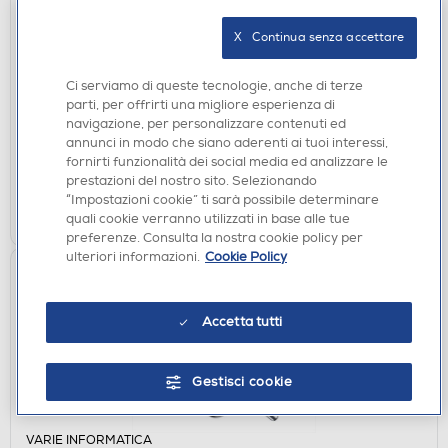
VARIE INFORMATICA
TRUST - Controller gaming wireless GXT542SM
X   Continua senza accettare
MUTA SUPERMAN-Superman
€ 44,90
Ci serviamo di queste tecnologie, anche di terze
parti, per offrirti una migliore esperienza di
disponibile
Acquisto online:
navigazione, per personalizzare contenuti ed
verifica
Ritiro in negozio in 30' gratuito:
annunci in modo che siano aderenti ai tuoi interessi,
fornirti funzionalità dei social media ed analizzare le
prestazioni del nostro sito. Selezionando
AGGIUNGI
“Impostazioni cookie” ti sarà possibile determinare
quali cookie verranno utilizzati in base alle tue
Confronta
preferenze. Consulta la nostra cookie policy per
ulteriori informazioni.
Cookie Policy
Accetta tutti
Gestisci cookie
VARIE INFORMATICA