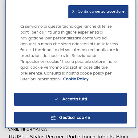
TRUST - Scrivania gaming illuminata a LED
GXT709W-White
X   Continua senza accettare
€ 189,00
Ci serviamo di queste tecnologie, anche di terze
disponibile
Acquisto online:
parti, per offrirti una migliore esperienza di
verifica
Ritiro in negozio in 30' gratuito:
navigazione, per personalizzare contenuti ed
annunci in modo che siano aderenti ai tuoi interessi,
fornirti funzionalità dei social media ed analizzare le
AGGIUNGI
prestazioni del nostro sito. Selezionando
“Impostazioni cookie” ti sarà possibile determinare
Confronta
quali cookie verranno utilizzati in base alle tue
preferenze. Consulta la nostra cookie policy per
ulteriori informazioni.
Cookie Policy
Accetta tutti
Gestisci cookie
VARIE INFORMATICA
TRUST - Stylus Pen per iPad e Touch Tablets-Black