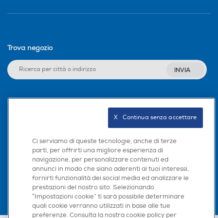
Trova negozio
INVIA
Seguici sui social
X   Continua senza accettare
Ci serviamo di queste tecnologie, anche di terze
parti, per offrirti una migliore esperienza di
Scarica la nostra app
navigazione, per personalizzare contenuti ed
annunci in modo che siano aderenti ai tuoi interessi,
fornirti funzionalità dei social media ed analizzare le
prestazioni del nostro sito. Selezionando
“Impostazioni cookie” ti sarà possibile determinare
quali cookie verranno utilizzati in base alle tue
preferenze. Consulta la nostra cookie policy per