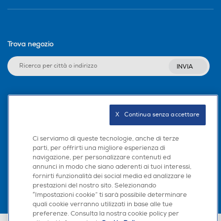
Trova negozio
INVIA
Seguici sui social
X   Continua senza accettare
Ci serviamo di queste tecnologie, anche di terze
parti, per offrirti una migliore esperienza di
Scarica la nostra app
navigazione, per personalizzare contenuti ed
annunci in modo che siano aderenti ai tuoi interessi,
fornirti funzionalità dei social media ed analizzare le
prestazioni del nostro sito. Selezionando
“Impostazioni cookie” ti sarà possibile determinare
quali cookie verranno utilizzati in base alle tue
preferenze. Consulta la nostra cookie policy per