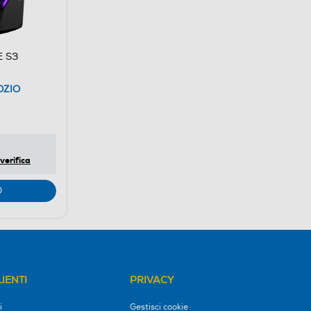
E S3
OZIO
verifica
O
IENTI
PRIVACY
i
Gestisci cookie