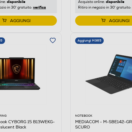
disponibile
disponibile
Acquisto online:
ine:
verifica
Ritiro in negozio in 30' gratuito:
ozio in 30' gratuito:
AGGIUNGI
AGGIUNGI
65
Aggiungi M365
NOTEBOOK
MING
MEDIACOM - M-SBE142-GR
book CYBORG 15 B13WEKG-
SCURO
slucent Black