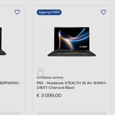
Aggiungi M365
NOTEBOOK GAMING
5 B2RWEKG-
MSI - Notebook STEALTH 16 AI+ B3WH-
040IT-Charcoal Black
€ 3.099,00