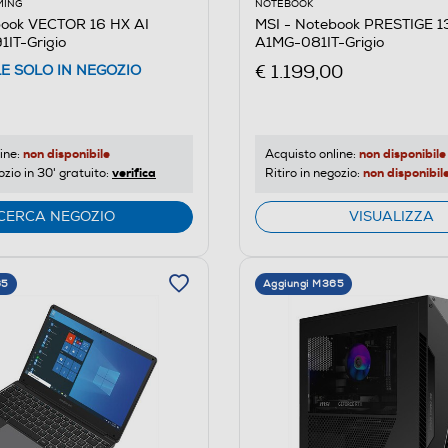
MING
NOTEBOOK
book VECTOR 16 HX AI
MSI - Notebook PRESTIGE 1
IT-Grigio
A1MG-081IT-Grigio
€ 1.199,00
LE SOLO IN NEGOZIO
non disponibile
non disponibile
ine:
Acquisto online:
verifica
non disponibil
ozio in 30' gratuito:
Ritiro in negozio:
CERCA NEGOZIO
VISUALIZZA
65
Aggiungi M365