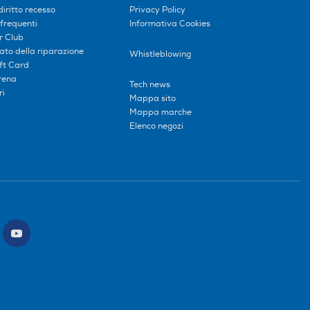
diritto recesso
Privacy Policy
frequenti
Informativa Cookies
r Club
tato della riparazione
Whistleblowing
ift Card
erena
Tech news
ri
Mappa sito
Mappa marche
Elenco negozi