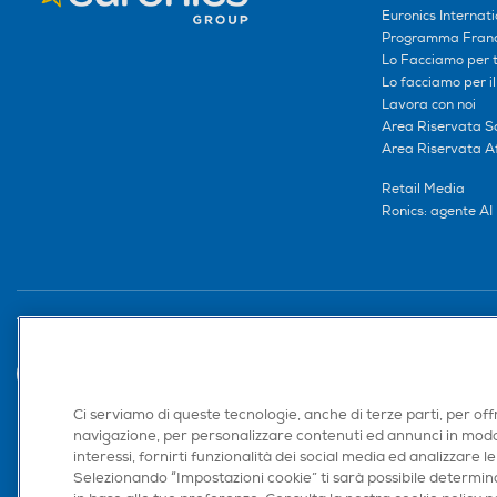
Euronics Internati
Programma Franc
Lo Facciamo per te
Lo facciamo per i
Lavora con noi
Area Riservata S
Area Riservata Aff
Retail Media
Ronics: agente AI
Trova negozio
Ci serviamo di queste tecnologie, anche di terze parti, per off
navigazione, per personalizzare contenuti ed annunci in modo
interessi, fornirti funzionalità dei social media ed analizzare le
Selezionando “Impostazioni cookie” ti sarà possibile determina