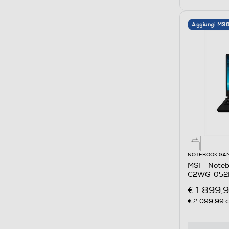
Aggiungi M3
NOTEBOOK GA
MSI - Note
C2WG-052I
€ 1.899,
€ 2.099,99
c