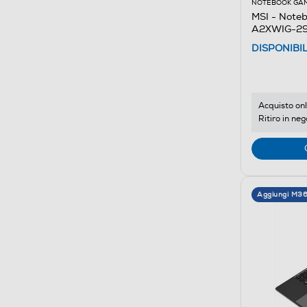
NOTEBOOK GA
MSI - Note
A2XWIG-291
DISPONIBI
Acquisto onl
Ritiro in neg
Aggiungi M3