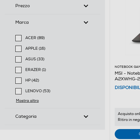
Prezzo
Marca
ACER (89)
Filtra per Marca: ACER
APPLE (16)
Filtra per Marca: APPLE
ASUS (33)
Filtra per Marca: ASUS
NOTEBOOK GA
ERAZER (1)
MSI - Note
Filtra per Marca: ERAZER
A2XWHG-24
HP (42)
Filtra per Marca: HP
DISPONIBI
LENOVO (53)
Filtra per Marca: LENOVO
Mostra altro
Acquisto onl
Categoria
Ritiro in neg