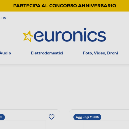
PARTECIPA AL CONCORSO ANNIVERSARIO
ine
 Audio
Elettrodomestici
Foto, Video, Droni
65
Aggiungi M365