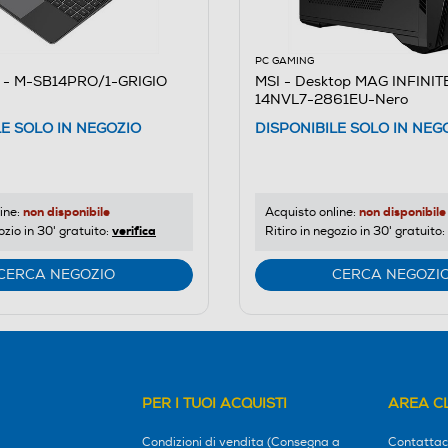
PC GAMING
- M-SB14PRO/1-GRIGIO
MSI - Desktop MAG INFINIT
14NVL7-2861EU-Nero
LE SOLO IN NEGOZIO
DISPONIBILE SOLO IN NEG
non disponibile
non disponibile
ine:
Acquisto online:
verifica
ozio in 30' gratuito:
Ritiro in negozio in 30' gratuito:
CERCA NEGOZIO
CERCA NEGOZI
PER I TUOI ACQUISTI
AREA CL
Condizioni di vendita (Consegna a
Contattac