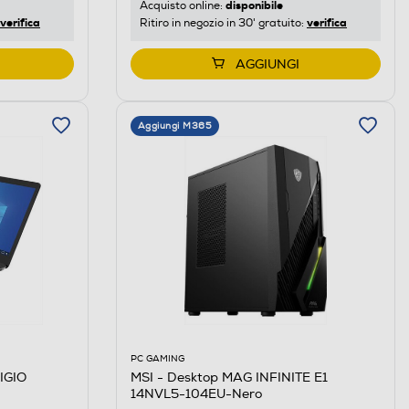
disponibile
Acquisto online:
verifica
verifica
Ritiro in negozio in 30' gratuito:
AGGIUNGI
Aggiungi M365
PC GAMING
IGIO
MSI - Desktop MAG INFINITE E1
14NVL5-104EU-Nero