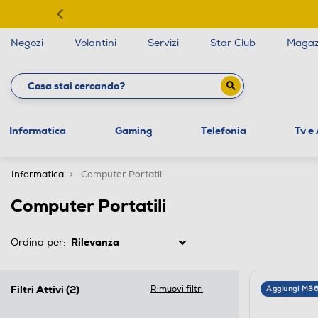
Negozi
Volantini
Servizi
Star Club
Magaz
Informatica
Gaming
Telefonia
Tv e
Informatica
Computer Portatili
Computer Portatili
Ordina per:
Filtri Attivi
(2)
Rimuovi filtri
Aggiungi M3