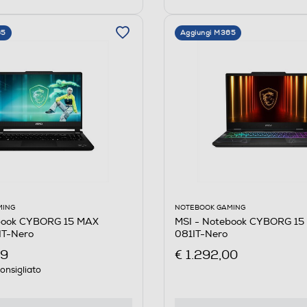
65
Aggiungi M365
NOTEBOOK GAMING
MING
MSI - Notebook CYBORG 1
book CYBORG 15 MAX
081IT-Nero
T-Nero
€ 1.292,00
99
onsigliato