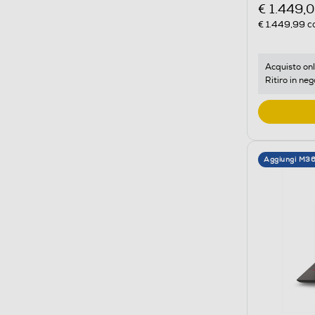
€ 1.449,
€ 1.449,99
co
Acquisto onl
Ritiro in neg
Aggiungi M3