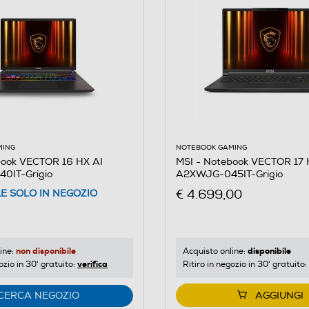
MING
NOTEBOOK GAMING
book VECTOR 16 HX AI
MSI - Notebook VECTOR 17 
0IT-Grigio
A2XWJG-045IT-Grigio
€ 4.699,00
LE SOLO IN NEGOZIO
non disponibile
disponibile
ine:
Acquisto online:
verifica
ozio in 30' gratuito:
Ritiro in negozio in 30' gratuito:
CERCA NEGOZIO
AGGIUNGI