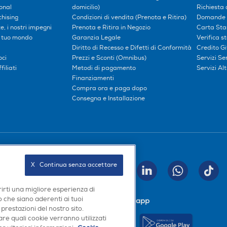
onal
domicilio)
Richiesta 
hising
Condizioni di vendita (Prenota e Ritira)
Domande 
, i nostri impegni
Prenota e Ritira in Negozio
Carta Sta
l tuo mondo
Garanzia Legale
Verifica s
Diritto di Recesso e Difetti di Conformità
Credito G
oci
Prezzi e Sconti (Omnibus)
Servizi S
iliati
Metodi di pagamento
Servizi Alt
Finanziamenti
Compra ora e paga dopo
Consegna e Installazione
Seguici sui social
X   Continua senza accettare
INVIA
rirti una migliore esperienza di
 che siano aderenti ai tuoi
Scarica la nostra app
 prestazioni del nostro sito.
re quali cookie verranno utilizzati