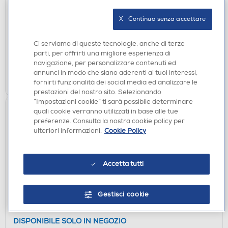
GOODRAM - M1AA
X   Continua senza accettare
DISPONIBILE SOLO IN NEGOZIO
non disponibile
Acquisto online:
Ci serviamo di queste tecnologie, anche di terze
verifica
Ritiro in negozio in 30' gratuito:
parti, per offrirti una migliore esperienza di
navigazione, per personalizzare contenuti ed
annunci in modo che siano aderenti ai tuoi interessi,
CERCA NEGOZIO
fornirti funzionalità dei social media ed analizzare le
prestazioni del nostro sito. Selezionando
“Impostazioni cookie” ti sarà possibile determinare
quali cookie verranno utilizzati in base alle tue
preferenze. Consulta la nostra cookie policy per
ulteriori informazioni.
Cookie Policy
Accetta tutti
Gestisci cookie
MEMORY CARD
SBS - M1AA-1280R12-Nero
DISPONIBILE SOLO IN NEGOZIO