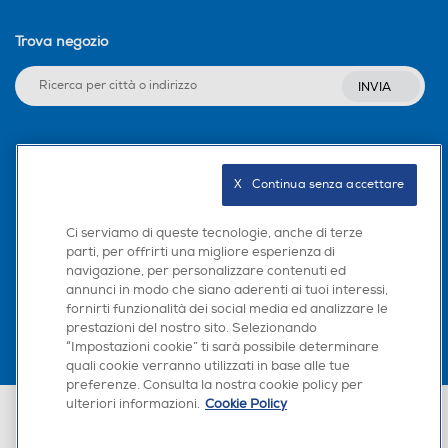
Trova negozio
INVIA
Seguici sui social
X   Continua senza accettare
Ci serviamo di queste tecnologie, anche di terze
parti, per offrirti una migliore esperienza di
Scarica la nostra app
navigazione, per personalizzare contenuti ed
annunci in modo che siano aderenti ai tuoi interessi,
fornirti funzionalità dei social media ed analizzare le
prestazioni del nostro sito. Selezionando
“Impostazioni cookie” ti sarà possibile determinare
quali cookie verranno utilizzati in base alle tue
preferenze. Consulta la nostra cookie policy per
ulteriori informazioni.
Cookie Policy
Euronics Italia SpA. Sede legale Via Montefeltro, 6/a 20156 Milano
Partita Iva, Codice Fiscale e iscrizione CCIAA Milano Monza Brianza Lodi
n. 13337170156. Codice intermediario SDI: HHBD9AK. Vendite soggette