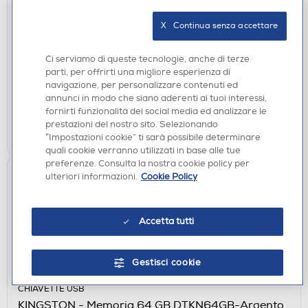
CHIAVETTE USB
KINGSTON - Memoria 512 GB DTKN/512GB-
X   Continua senza accettare
SILVER
€ 89,90
Ci serviamo di queste tecnologie, anche di terze
parti, per offrirti una migliore esperienza di
disponibile
Acquisto online:
navigazione, per personalizzare contenuti ed
verifica
Ritiro in negozio in 30' gratuito:
annunci in modo che siano aderenti ai tuoi interessi,
fornirti funzionalità dei social media ed analizzare le
prestazioni del nostro sito. Selezionando
AGGIUNGI
“Impostazioni cookie” ti sarà possibile determinare
quali cookie verranno utilizzati in base alle tue
preferenze. Consulta la nostra cookie policy per
ulteriori informazioni.
Cookie Policy
Accetta tutti
Gestisci cookie
CHIAVETTE USB
KINGSTON - Memoria 64 GB DTKN64GB-Argento