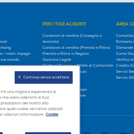
PER I TUOI ACQUISTI
AREA CL
Condizioni di vendita (Consegna a
Contattac
onal
domicilio)
Richiesta 
hising
Condizioni di vendita (Prenota e Ritira)
Domande 
, i nostri impegni
Prenota e Ritira in Negozio
Carta Sta
l tuo mondo
Garanzia Legale
Verifica s
Diritto di Recesso e Difetti di Conformità
Credito G
oci
Prezzi e Sconti (Omnibus)
Servizi S
X   Continua senza accettare
iliati
Metodi di pagamento
Servizi Alt
Finanziamenti
Compra ora e paga dopo
rirti una migliore esperienza di
Consegna e Installazione
 che siano aderenti ai tuoi
 prestazioni del nostro sito.
re quali cookie verranno utilizzati
r ulteriori informazioni.
Cookie
Seguici sui social