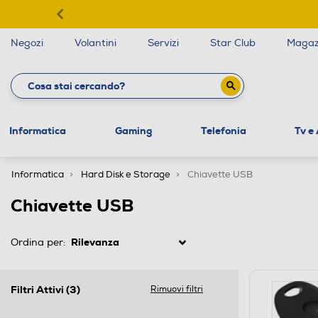
Negozi
Volantini
Servizi
Star Club
Magaz
Informatica
Gaming
Telefonia
Tv e
Informatica
Hard Disk e Storage
Chiavette USB
Chiavette USB
Ordina per:
Filtri Attivi
(3)
Rimuovi filtri