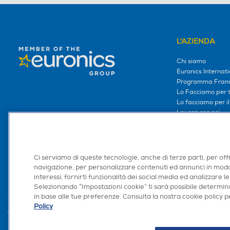
L'AZIENDA
Chi siamo
Euronics Internati
Programma Franc
Lo Facciamo per te
Lo facciamo per i
Lavora con noi
Area Riservata S
Area Riservata Aff
Retail Media
Ci serviamo di queste tecnologie, anche di terze parti, per off
Ronics: agente AI
navigazione, per personalizzare contenuti ed annunci in modo
interessi, fornirti funzionalità dei social media ed analizzare le
Selezionando “Impostazioni cookie” ti sarà possibile determina
in base alle tue preferenze. Consulta la nostra cookie policy pe
Policy
Trova negozio