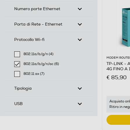
Numero porte Ethernet
Porta di Rete - Ethernet
Protocollo Wi-fi
802.11a/b/g/n (4)
MODEM ROUTE
Filtra per Protocollo Wi-fi: 802.11a/b/g/n
TP-LINK -
802.11a/b/g/n/ac (6)
4G FINO A
selected Filtro applicato per Protocollo Wi-fi: 802.11
802.11 ax (7)
€ 85,90
Filtra per Protocollo Wi-fi: 802.11 ax
Tipologia
Acquisto onl
USB
Ritiro in neg