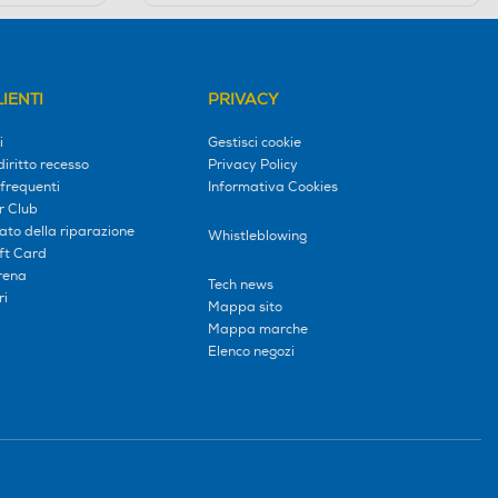
IENTI
PRIVACY
i
Gestisci cookie
diritto recesso
Privacy Policy
frequenti
Informativa Cookies
r Club
tato della riparazione
Whistleblowing
ift Card
erena
Tech news
ri
Mappa sito
Mappa marche
Elenco negozi