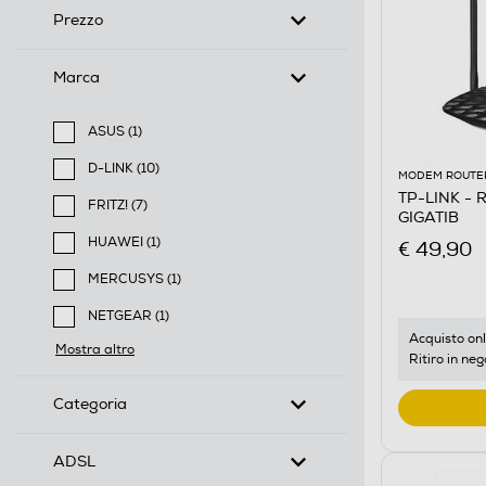
Prezzo
Marca
ASUS (1)
Filtra per Marca: ASUS
D-LINK (10)
MODEM ROUTE
Filtra per Marca: D-LINK
TP-LINK - 
FRITZ! (7)
GIGATIB
Filtra per Marca: FRITZ!
HUAWEI (1)
€ 49,90
Filtra per Marca: HUAWEI
MERCUSYS (1)
Filtra per Marca: MERCUSYS
NETGEAR (1)
Filtra per Marca: NETGEAR
Acquisto onl
Mostra altro
Ritiro in neg
Categoria
ADSL