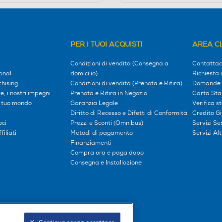
PER I TUOI ACQUISTI
AREA CL
Condizioni di vendita (Consegna a
Contattac
onal
domicilio)
Richiesta 
hising
Condizioni di vendita (Prenota e Ritira)
Domande 
, i nostri impegni
Prenota e Ritira in Negozio
Carta Sta
l tuo mondo
Garanzia Legale
Verifica s
Diritto di Recesso e Difetti di Conformità
Credito G
oci
Prezzi e Sconti (Omnibus)
Servizi S
iliati
Metodi di pagamento
Servizi Alt
Finanziamenti
Compra ora e paga dopo
Consegna e Installazione
Seguici sui social