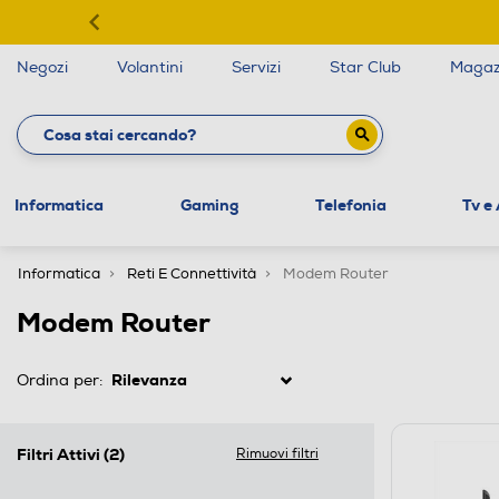
Negozi
Volantini
Servizi
Star Club
Magaz
Informatica
Gaming
Telefonia
Tv e
Informatica
Reti E Connettività
Modem Router
Modem Router
Ordina per:
Filtri Attivi
(2)
Rimuovi filtri