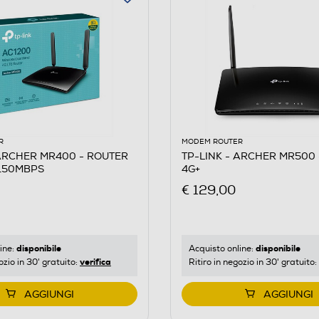
R
MODEM ROUTER
 ARCHER MR400 - ROUTER
TP-LINK - ARCHER MR500
 150MBPS
4G+
a/b/g/n/ac
€ 129,00
disponibile
disponibile
ine:
Acquisto online:
verifica
ozio in 30' gratuito:
Ritiro in negozio in 30' gratuito:
AGGIUNGI
AGGIUNGI