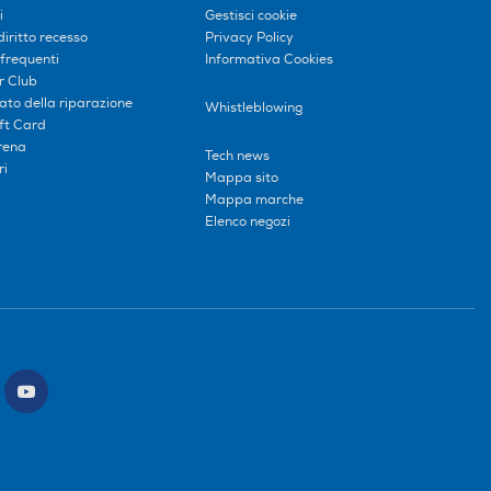
i
Gestisci cookie
diritto recesso
Privacy Policy
frequenti
Informativa Cookies
r Club
tato della riparazione
Whistleblowing
ift Card
erena
Tech news
ri
Mappa sito
Mappa marche
Elenco negozi