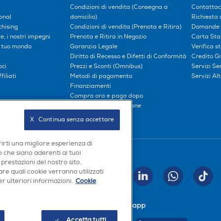
Condizioni di vendita (Consegna a
Contattac
onal
domicilio)
Richiesta 
hising
Condizioni di vendita (Prenota e Ritira)
Domande 
, i nostri impegni
Prenota e Ritira in Negozio
Carta Sta
l tuo mondo
Garanzia Legale
Verifica s
Diritto di Recesso e Difetti di Conformità
Credito G
oci
Prezzi e Sconti (Omnibus)
Servizi S
iliati
Metodi di pagamento
Servizi Alt
Finanziamenti
Compra ora e paga dopo
Consegna e Installazione
X   Continua senza accettare
rirti una migliore esperienza di
 che siano aderenti ai tuoi
Seguici sui social
 prestazioni del nostro sito.
re quali cookie verranno utilizzati
INVIA
r ulteriori informazioni.
Cookie
Scarica la nostra app
Accetta tutti