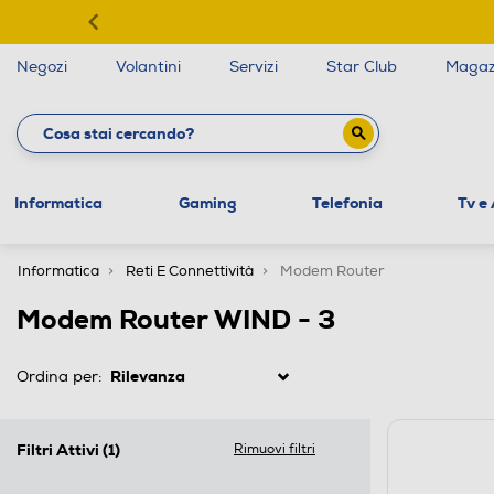
Negozi
Volantini
Servizi
Star Club
Magaz
Informatica
Gaming
Telefonia
Tv e
Informatica
Reti E Connettività
Modem Router
Modem Router WIND - 3
Ordina per:
Filtri Attivi
(1)
Rimuovi filtri