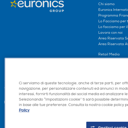
Chi siamo
Euronics Internati
Programma Franc
Lo Facciamo per te
Lo facciamo per i
Lavora con noi
Area Riservata S
Area Riservata Aff
Retail Media
Ronics: agente AI
Ci serviamo di queste tecnologie, anche di terze parti, per off
navigazione, per personalizzare contenuti ed annunci in modo
Trova negozio
interessi, fornirti funzionalità dei social media ed analizzare le
Selezionando “Impostazioni cookie” ti sarà possibile determina
in base alle tue preferenze. Consulta la nostra cookie policy pe
Policy