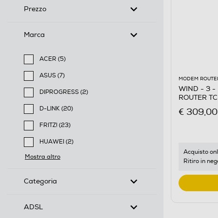
Prezzo
Marca
ACER (5)
Filtra per Marca: ACER
ASUS (7)
MODEM ROUTE
Filtra per Marca: ASUS
WIND - 3 -
DIPROGRESS (2)
ROUTER TC
Filtra per Marca: DIPROGRESS
D-LINK (20)
€ 309,00
Filtra per Marca: D-LINK
FRITZ! (23)
Filtra per Marca: FRITZ!
HUAWEI (2)
Filtra per Marca: HUAWEI
Acquisto onl
Mostra altro
Ritiro in neg
Categoria
ADSL