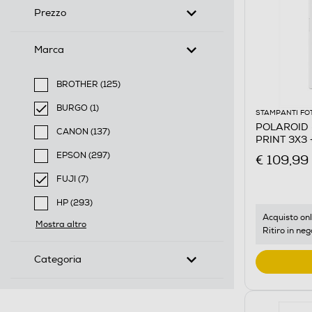
Prezzo
Marca
BROTHER (125)
Filtra per Marca: BROTHER
BURGO (1)
STAMPANTI FO
selected Filtro applicato per Marca: BURGO
POLAROID -
CANON (137)
PRINT 3X3 
Filtra per Marca: CANON
EPSON (297)
€ 109,99
Filtra per Marca: EPSON
FUJI (7)
selected Filtro applicato per Marca: FUJI
HP (293)
Filtra per Marca: HP
Acquisto onl
Mostra altro
Ritiro in neg
Categoria