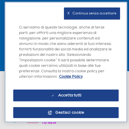
Seguici sui social
X   Continua senza accettare
Ci serviamo di queste tecnologie, anche di terze
parti, per offrirti una migliore esperienza di
Scarica la nostra app
navigazione, per personalizzare contenuti ed
annunci in modo che siano aderenti ai tuoi interessi,
fornirti funzionalità dei social media ed analizzare le
prestazioni del nostro sito. Selezionando
“Impostazioni cookie” ti sarà possibile determinare
quali cookie verranno utilizzati in base alle tue
preferenze. Consulta la nostra cookie policy per
ulteriori informazioni.
Cookie Policy
Euronics Italia SpA. Sede legale Via Montefeltro, 6/a 20156 Milano
Partita Iva, Codice Fiscale e iscrizione CCIAA Milano Monza Brianza Lodi
n. 13337170156. Codice intermediario SDI: HHBD9AK. Vendite soggette
agli Artt. 45 e ss del Codice del Consumo in tema di Diritti dei
Accetta tutti
Consumatori.
Gestisci cookie