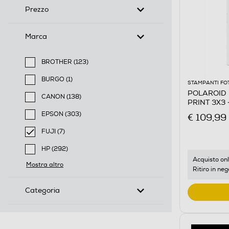
Prezzo
Marca
BROTHER (123)
Filtra per Marca: BROTHER
BURGO (1)
STAMPANTI FO
Filtra per Marca: BURGO
POLAROID -
CANON (138)
PRINT 3X3 
Filtra per Marca: CANON
EPSON (303)
€ 109,99
Filtra per Marca: EPSON
FUJI (7)
selected Filtro applicato per Marca: FUJI
HP (292)
Filtra per Marca: HP
Acquisto onl
Mostra altro
Ritiro in neg
Categoria