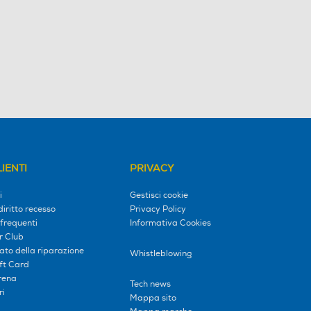
IENTI
PRIVACY
i
Gestisci cookie
diritto recesso
Privacy Policy
frequenti
Informativa Cookies
r Club
tato della riparazione
Whistleblowing
ift Card
erena
Tech news
ri
Mappa sito