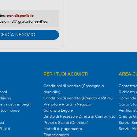
non disponibile
ine:
verifica
ozio in 30' gratuito:
CERCA NEGOZIO
PER I TUOI ACQUISTI
AREA CL
Condizioni di vendita (Consegna a
Contattac
onal
domicilio)
Richiesta 
hising
Condizioni di vendita (Prenota e Ritira)
Domande 
, i nostri impegni
Prenota e Ritira in Negozio
Carta Sta
l tuo mondo
Garanzia Legale
Verifica s
Diritto di Recesso e Difetti di Conformità
Credito G
oci
Prezzi e Sconti (Omnibus)
Servizi S
iliati
Metodi di pagamento
Servizi Alt
Finanziamenti