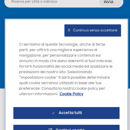
INVIA
Seguici sui social
X   Continua senza accettare
Ci serviamo di queste tecnologie, anche di terze
parti, per offrirti una migliore esperienza di
Scarica la nostra app
navigazione, per personalizzare contenuti ed
annunci in modo che siano aderenti ai tuoi interessi,
fornirti funzionalità dei social media ed analizzare le
prestazioni del nostro sito. Selezionando
“Impostazioni cookie” ti sarà possibile determinare
quali cookie verranno utilizzati in base alle tue
preferenze. Consulta la nostra cookie policy per
ulteriori informazioni.
Cookie Policy
Euronics Italia SpA. Sede legale Via Montefeltro, 6/a 20156 Milano
Partita Iva, Codice Fiscale e iscrizione CCIAA Milano Monza Brianza Lodi
n. 13337170156. Codice intermediario SDI: HHBD9AK. Vendite soggette
agli Artt. 45 e ss del Codice del Consumo in tema di Diritti dei
Accetta tutti
Consumatori.