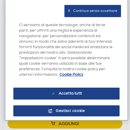
AGGIUNGI
X   Continua senza accettare
Ci serviamo di queste tecnologie, anche di terze
parti, per offrirti una migliore esperienza di
navigazione, per personalizzare contenuti ed
annunci in modo che siano aderenti ai tuoi interessi,
fornirti funzionalità dei social media ed analizzare le
prestazioni del nostro sito. Selezionando
“Impostazioni cookie” ti sarà possibile determinare
quali cookie verranno utilizzati in base alle tue
preferenze. Consulta la nostra cookie policy per
ulteriori informazioni.
Cookie Policy
KIT VIDEOSORVEGLIANZA
EZVIZ - KIT ALLARME A3-white
€ 169,00
Accetta tutti
disponibile
Acquisto online:
verifica
Ritiro in negozio in 30' gratuito:
Gestisci cookie
AGGIUNGI