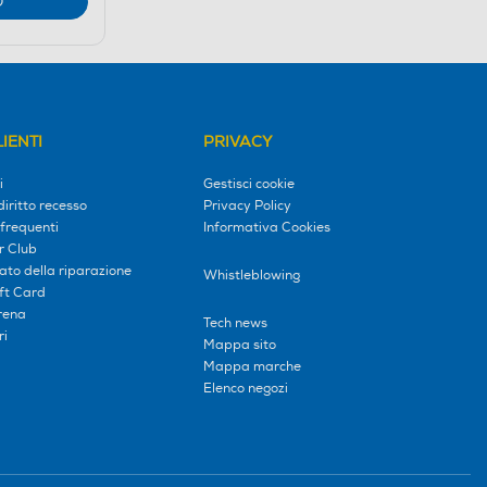
O
IENTI
PRIVACY
i
Gestisci cookie
diritto recesso
Privacy Policy
frequenti
Informativa Cookies
r Club
tato della riparazione
Whistleblowing
ift Card
erena
Tech news
ri
Mappa sito
Mappa marche
Elenco negozi