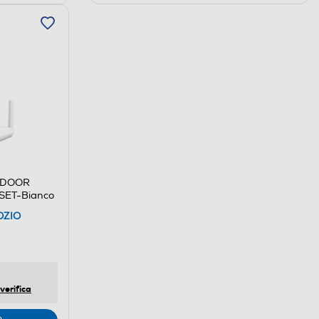
UTDOOR
SET-Bianco
OZIO
verifica