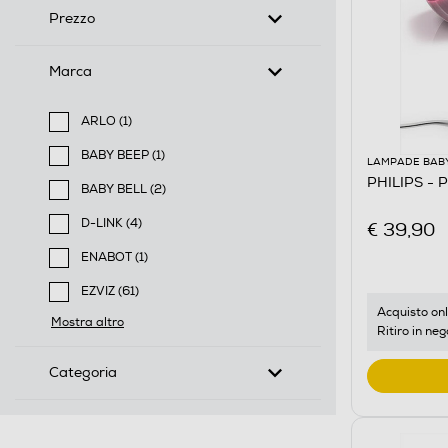
Prezzo
Marca
ARLO (1)
Filtra per Marca: ARLO
BABY BEEP (1)
LAMPADE BAB
Filtra per Marca: BABY BEEP
PHILIPS - 
BABY BELL (2)
Filtra per Marca: BABY BELL
D-LINK (4)
€ 39,90
Filtra per Marca: D-LINK
ENABOT (1)
Filtra per Marca: ENABOT
EZVIZ (61)
Filtra per Marca: EZVIZ
Acquisto onl
Mostra altro
Ritiro in neg
Categoria