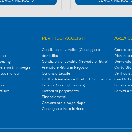
CERCA NEGOZIO
CERCA NEGOZI
PER I TUOI ACQUISTI
AREA CL
Condizioni di vendita (Consegna a
Contattac
onal
domicilio)
Richiesta 
hising
Condizioni di vendita (Prenota e Ritira)
Domande 
, i nostri impegni
Prenota e Ritira in Negozio
Carta Sta
l tuo mondo
Garanzia Legale
Verifica s
Diritto di Recesso e Difetti di Conformità
Credito G
oci
Prezzi e Sconti (Omnibus)
Servizi S
iliati
Metodi di pagamento
Servizi Alt
Finanziamenti
Compra ora e paga dopo
Consegna e Installazione