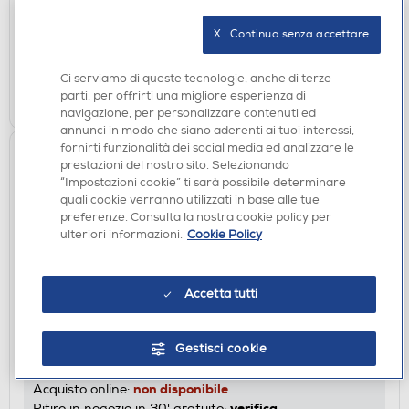
non disponibile
Acquisto online:
X   Continua senza accettare
non disponibile
Ritiro in negozio:
Ci serviamo di queste tecnologie, anche di terze
VISUALIZZA
parti, per offrirti una migliore esperienza di
navigazione, per personalizzare contenuti ed
annunci in modo che siano aderenti ai tuoi interessi,
fornirti funzionalità dei social media ed analizzare le
prestazioni del nostro sito. Selezionando
“Impostazioni cookie” ti sarà possibile determinare
quali cookie verranno utilizzati in base alle tue
preferenze. Consulta la nostra cookie policy per
ulteriori informazioni.
Cookie Policy
Accetta tutti
LAMPADE BABY
PHILIPS - Micro Cars 71704/32/16
Gestisci cookie
DISPONIBILE SOLO IN NEGOZIO
non disponibile
Acquisto online:
verifica
Ritiro in negozio in 30' gratuito: