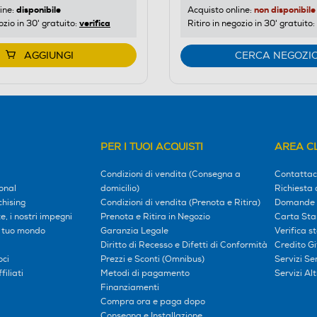
disponibile
non disponibile
ine:
Acquisto online:
verifica
ozio in 30' gratuito:
Ritiro in negozio in 30' gratuito:
AGGIUNGI
CERCA NEGOZI
PER I TUOI ACQUISTI
AREA CL
Condizioni di vendita (Consegna a
Contattac
onal
domicilio)
Richiesta 
hising
Condizioni di vendita (Prenota e Ritira)
Domande 
, i nostri impegni
Prenota e Ritira in Negozio
Carta Sta
l tuo mondo
Garanzia Legale
Verifica s
Diritto di Recesso e Difetti di Conformità
Credito G
oci
Prezzi e Sconti (Omnibus)
Servizi S
iliati
Metodi di pagamento
Servizi Alt
Finanziamenti
Compra ora e paga dopo
Consegna e Installazione