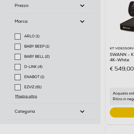
Prezzo
Marca
ARLO (1)
Filtra per Marca: ARLO
BABY BEEP (1)
KIT VIDEOSOR
Filtra per Marca: BABY BEEP
SWANN - KI
BABY BELL (2)
4K-White
Filtra per Marca: BABY BELL
D-LINK (4)
€ 549,00
Filtra per Marca: D-LINK
ENABOT (1)
Filtra per Marca: ENABOT
EZVIZ (61)
Filtra per Marca: EZVIZ
Acquisto onl
Mostra altro
Ritiro in neg
Categoria