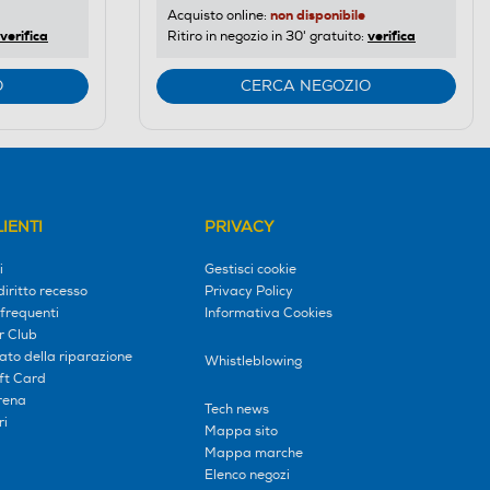
non disponibile
Acquisto online:
verifica
verifica
Ritiro in negozio in 30' gratuito:
O
CERCA NEGOZIO
IENTI
PRIVACY
i
Gestisci cookie
diritto recesso
Privacy Policy
frequenti
Informativa Cookies
r Club
tato della riparazione
Whistleblowing
ift Card
erena
Tech news
ri
Mappa sito
Mappa marche
Elenco negozi