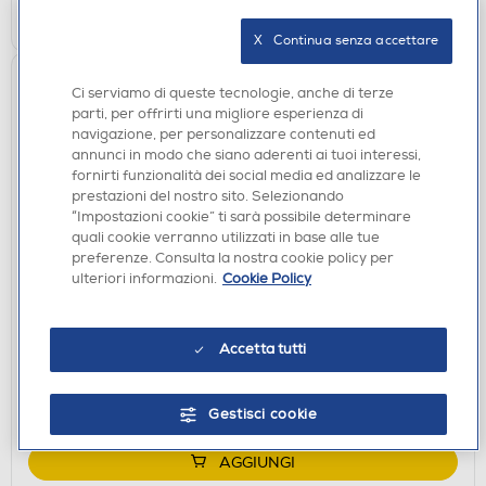
AGGIUNGI
X   Continua senza accettare
Ci serviamo di queste tecnologie, anche di terze
parti, per offrirti una migliore esperienza di
navigazione, per personalizzare contenuti ed
annunci in modo che siano aderenti ai tuoi interessi,
fornirti funzionalità dei social media ed analizzare le
prestazioni del nostro sito. Selezionando
“Impostazioni cookie” ti sarà possibile determinare
quali cookie verranno utilizzati in base alle tue
preferenze. Consulta la nostra cookie policy per
IP CAMERA
ulteriori informazioni.
Cookie Policy
EZVIZ - Videocitofono 4K analisi vene palmari HP7
PRO-Argento
€ 399,00
Accetta tutti
disponibile
Acquisto online:
verifica
Ritiro in negozio in 30' gratuito:
Gestisci cookie
AGGIUNGI